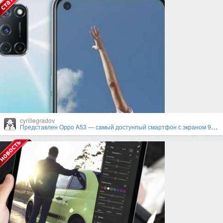
cyrillegradov
Представлен Oppo A53 — самый достунпый смартфон с экраном 90 Гц