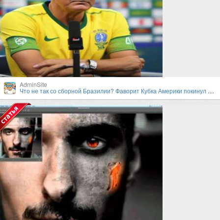
AdminSite
Что не так со сборной Бразилии? Фаворит Кубка Америки покинул турнир в первом раунде плей-офф