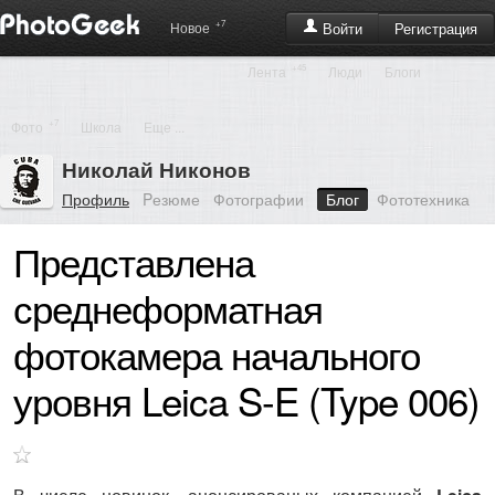
+7
Регистрация
Новое
Войти
+45
Лента
Люди
Блоги
+7
Фото
Школа
Еще ...
Николай Никонов
Профиль
Pезюме
Фотографии
Блог
Фототехника
Представлена
среднеформатная
фотокамера начального
уровня Leica S-E (Type 006)