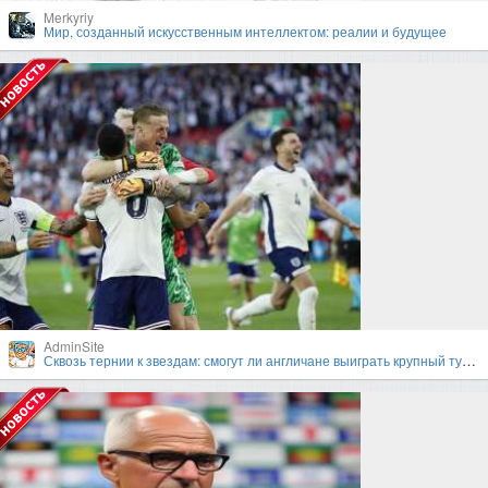
Merkyriy
Мир, созданный искусственным интеллектом: реалии и будущее
AdminSite
Сквозь тернии к звездам: смогут ли англичане выиграть крупный турнир под руководством Гарета Саутгейта?