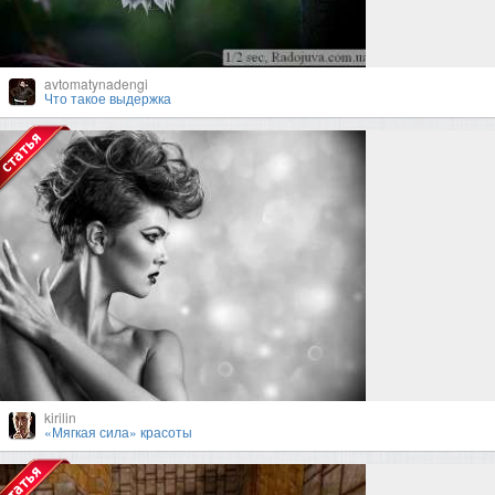
avtomatynadengi
Что такое выдержка
kirilin
«Мягкая сила» красоты