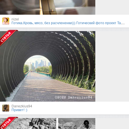
nizel
Готика.Кровь, мясо, без расчлененки))) Готический фото проект Тамары Нижельской и Валерии
Danezkius94
Привет! :)