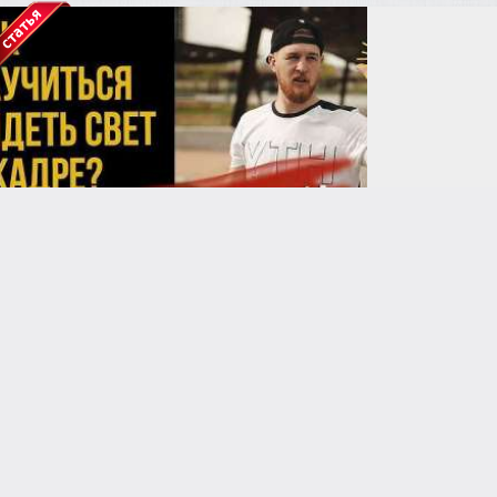
anastasia24
Свет как язык: почему хороший фотограф думает, а не снимает