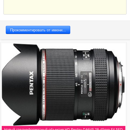
Новый среднеформатный объектив HD Pentax-DA645 28-45mm F4.5ED