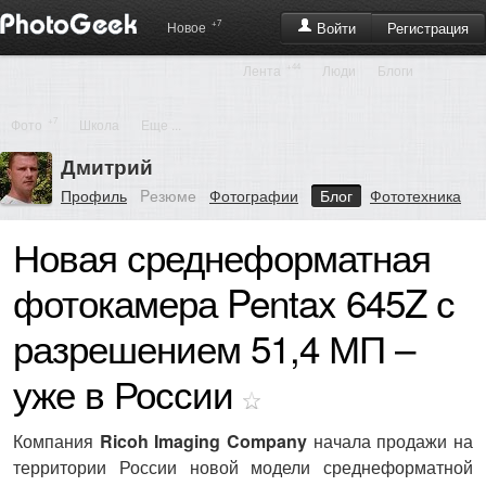
+7
Регистрация
Новое
Войти
+44
Лента
Люди
Блоги
+7
Фото
Школа
Еще ...
Дмитрий
Профиль
Pезюме
Фотографии
Блог
Фототехника
Новая среднеформатная
фотокамера Pentax 645Z с
разрешением 51,4 МП –
уже в России
Компания
Ricoh Imaging Company
начала продажи на
территории России новой модели среднеформатной