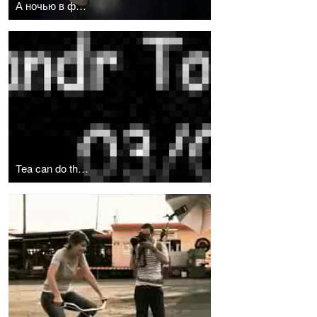
А ночью в фото студии... )))
Tea can do that: как это делалось!