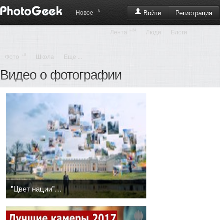
+8
Регистрация
Новое
Войти
+34
Лента
Люди
Блоги
+8
Фото
Школа
Еще ...
Видео о фотографии
"Цвет нации". Фильм Леонида Парфенова с предисловием автора.