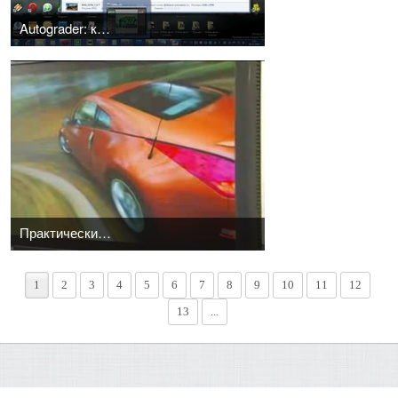
Autograder: как это делалось!
Практические советы как сфотографировать автомобиль.
1
2
3
4
5
6
7
8
9
10
11
12
13
...