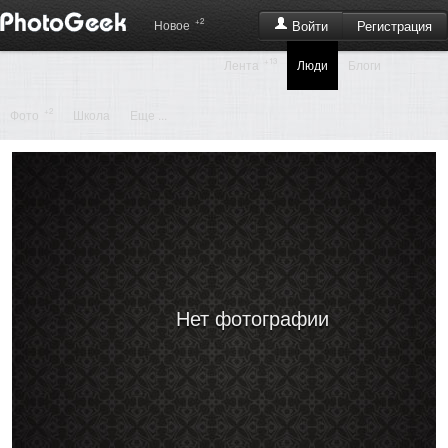
+2
Регистрация
Новое
Войти
+13
Лента
Люди
Блоги
+2
Фото
Школа
Еще ...
Нет фотографии