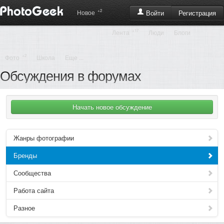
+2
Регистрация
Новое
Войти
+17
Лента
Люди
Блоги
+2
Фото
Школа
Еще ...
Обсуждения в форумах
Жанры фотографии
Бренды
Сообщества
Работа сайта
Разное