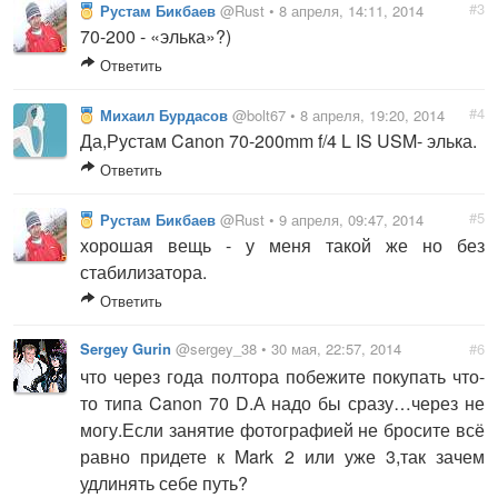
#3
Рустам Бикбаев
@Rust • 8 апреля, 14:11, 2014
70-200 - «элька»?)
Ответить
#4
Михаил Бурдасов
@bolt67 • 8 апреля, 19:20, 2014
Да,Рустам Canon 70-200mm f/4 L IS USM- элька.
Ответить
#5
Рустам Бикбаев
@Rust • 9 апреля, 09:47, 2014
хорошая вещь - у меня такой же но без
стабилизатора.
Ответить
Sergey Gurin
@sergey_38 • 30 мая, 22:57, 2014
#6
что через года полтора побежите покупать что-
то типа Canon 70 D.А надо бы сразу…через не
могу.Если занятие фотографией не бросите всё
равно придете к Mark 2 или уже 3,так зачем
удлинять себе путь?