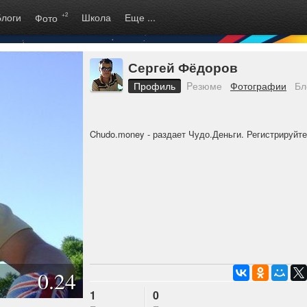
Блоги
+2
Школа
Еще ...
Фото
Сергей Фёдоров
Профиль
Pезюме
Фотографии
Бл
Chudo.money
- раздает Чудо.Деньги. Регистрируйт
0.24
1
0