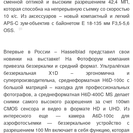
сменной оптикой и высоким разрешением 42,4 МП,
которая способна на непрерывную съемку со скоростью
10 к/с. Из аксессуаров – новый компактный и легкий
APS-C зум-объектив с байонетом E 18-135 мм F3,5-5,6
OSS.
Впервые в России –
Hasselblad
представил свои
новинки на выставке! На Фотофорум компания
привезла беззеркалки и средний формат. Ультралёгкая
беззеркальная X1D – эргономична и
суперпроизводительна, среднеформатная H6D-100c с
большой матрицей – находка для профессиональных
фотографов, а среднеформатная H6D-400C MS делает
снимки самого высокого разрешения за счет 100мп
CMOS сенсора и видео в формате HD и UHD. Из
интересного еще — камера A6D-100c для
аэрофотосъемки — беззеркальное устройство с
разрешением 100 Мп включает в себя функцию, которая