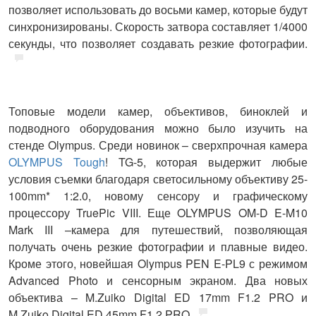
позволяет использовать до восьми камер, которые будут
синхронизированы. Скорость затвора составляет 1/4000
секунды, что позволяет создавать резкие фотографии.
Топовые модели камер, объективов, биноклей и
подводного оборудования можно было изучить на
стенде
Olympus
. Среди новинок – сверхпрочная камера
OLYMPUS Tough
! TG-5, которая выдержит любые
условия съемки благодаря светосильному объективу 25-
100mm* 1:2.0, новому сенсору и графическому
процессору TruePic VIII. Еще OLYMPUS OM-D E-M10
Mark III –камера для путешествий, позволяющая
получать очень резкие фотографии и плавные видео.
Кроме этого, новейшая Olympus PEN E-PL9 с режимом
Advanced Photo и сенсорным экраном. Два новых
объектива – M.Zuiko Digital ED 17mm F1.2 PRO и
M.Zuiko Digital ED 45mm F1.2 PRO.