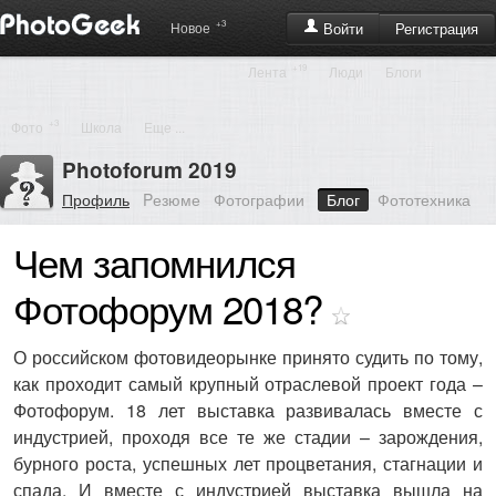
+3
Регистрация
Новое
Войти
+19
Лента
Люди
Блоги
+3
Фото
Школа
Еще ...
Photoforum 2019
Профиль
Pезюме
Фотографии
Блог
Фототехника
Чем запомнился
Фотофорум 2018?
О российском фотовидеорынке принято судить по тому,
как проходит самый крупный отраслевой проект года –
Фотофорум. 18 лет выставка развивалась вместе с
индустрией, проходя все те же стадии – зарождения,
бурного роста, успешных лет процветания, стагнации и
спада. И вместе с индустрией выставка вышла на