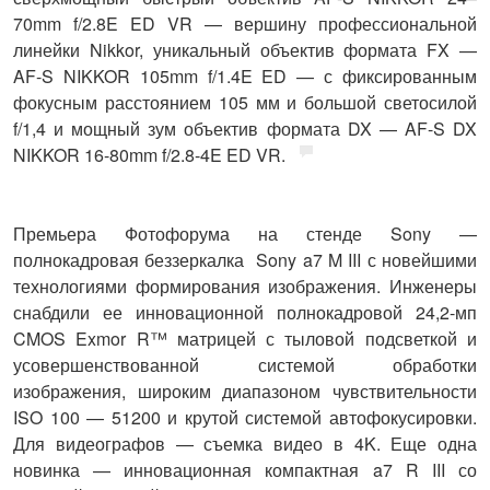
70mm f/2.8E ED VR — вершину профессиональной
линейки Nikkor, уникальный объектив формата FX —
AF-S NIKKOR 105mm f/1.4E ED — с фиксированным
фокусным расстоянием 105 мм и большой светосилой
f/1,4 и мощный зум объектив формата DX — AF-S DX
NIKKOR 16-80mm f/2.8-4E ED VR.
Премьера Фотофорума на стенде
Sony
—
полнокадровая беззеркалка
Sony a7 M III с новейшими
технологиями формирования изображения. Инженеры
снабдили ее инновационной полнокадровой 24,2-мп
CMOS Exmor R™ матрицей с тыловой подсветкой и
усовершенствованной системой обработки
изображения, широким диапазоном чувствительности
ISO 100 — 51200 и крутой системой автофокусировки.
Для видеографов — съемка видео в 4K. Еще одна
новинка — инновационная компактная a7 R III
со