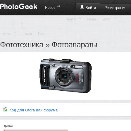
+8
Регистрация
Новое
Войти
+35
Лента
Люди
Блоги
+8
Фото
Школа
Еще ...
Фототехника
»
Фотоапараты
Код для блога или форума
Дизайн