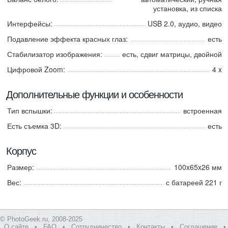
установка, из списка
Интерфейсы:
USB 2.0, аудио, видео
Подавление эффекта красных глаз:
есть
Стабилизатор изображения:
есть, сдвиг матрицы, двойной
Цифровой Zoom:
4 x
Дополнительные функции и особенности
Тип вспышки:
встроенная
Есть съемка 3D:
есть
Корпус
Размер:
100x65x26 мм
Вес:
с батареей 221 г
© PhotoGeek.ru, 2008-2025
О сайте
•
FAQ
•
Сотрудничество
•
Контакты
•
Соглашение
•