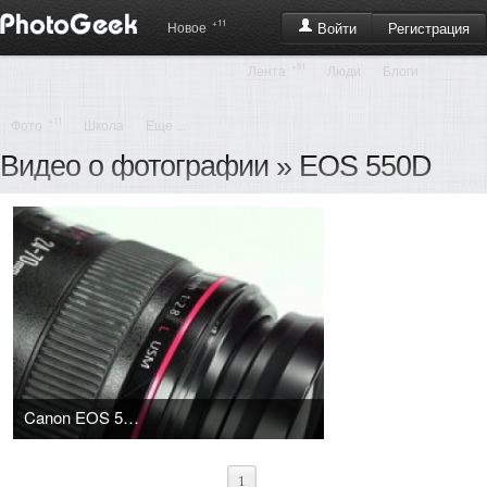
+11
Регистрация
Новое
Войти
+51
Лента
Люди
Блоги
+11
Фото
Школа
Еще ...
Видео о фотографии
» EOS 550D
Canon EOS 550D vs. Canon EOS 7D - Which one is right for you?
1