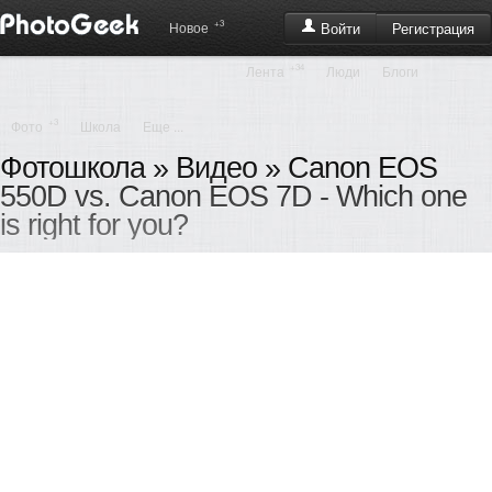
+3
Регистрация
Новое
Войти
+34
Лента
Люди
Блоги
+3
Фото
Школа
Еще ...
Фотошкола
»
Видео
» Canon EOS
550D vs. Canon EOS 7D - Which one
is right for you?