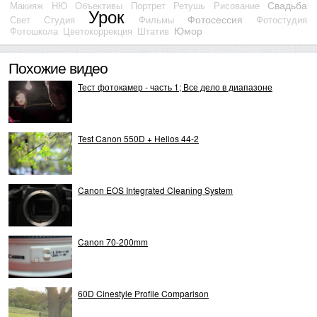
Свадьба
Макияж
НЮ
Объективы
Портрет
Ретушь
Рисование
Урок
Фотосессия
Свет
Студия
Фильмы
Фотостудия
Юмор
Фотошкола
Цветокоррекция
Штатив
Похожие видео
Тест фотокамер - часть 1; Все дело в диапазоне
Test Canon 550D + Helios 44-2
Canon EOS Integrated Cleaning System
Canon 70-200mm
60D Cinestyle Profile Comparison