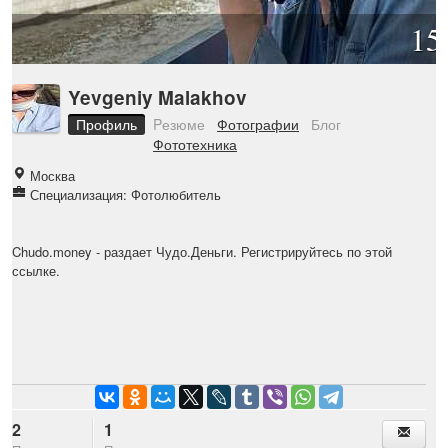
15
Yevgeniy Malakhov
Профиль
Pезюме
Фотографии
Блог
Фототехника
Москва
Специализация: Фотолюбитель
Chudo.money
- раздает Чудо.Деньги. Регистрируйтесь по этой
ссылке.
2
1