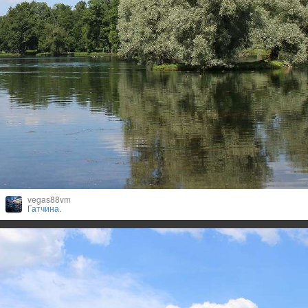
vegas88vm
Гатчина.