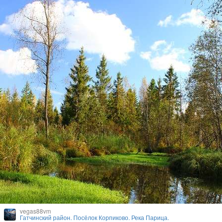
vegas88vm
Гатчинский район. Посёлок Корпиково. Река Парица.