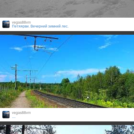
vegas88vm
Петяярви. Вечерний зимний лес.
vegas88vm
....