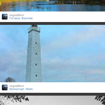
vegas88vm
Гатчина. Ваночки.
vegas88vm
Кронштадт. Маяк.