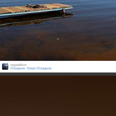
vegas88vm
Отрадное. Озеро Отрадное.