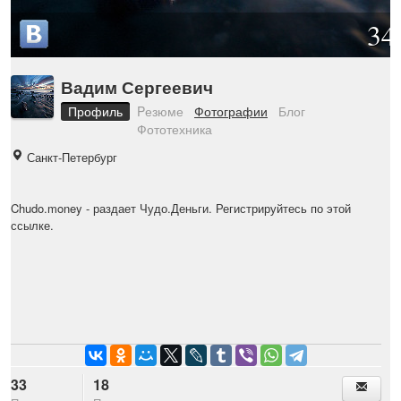
34
Вадим Сергеевич
Профиль
Pезюме
Фотографии
Блог
Фототехника
Санкт-Петербург
Chudo.money
- раздает Чудо.Деньги. Регистрируйтесь по этой
ссылке.
33
18