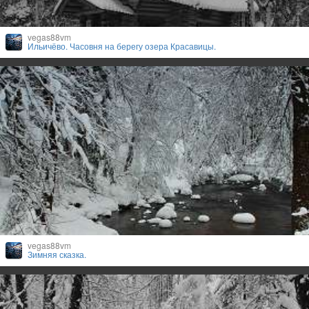
vegas88vm
Ильичёво. Часовня на берегу озера Красавицы.
vegas88vm
Зимняя сказка.