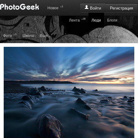
+3
Регистрация
Новое
Войти
+39
Лента
Люди
Блоги
+3
Фото
Школа
Еще ...