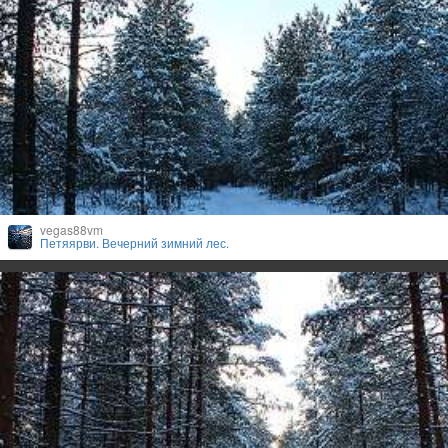
vegas88vm
Петяярви. Вечерний зимний лес.