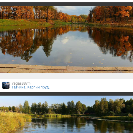
vegas88vm
Гатчина. Карпин пруд.