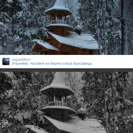
vegas88vm
Ильичёво. Часовня на берегу озера Красавицы.