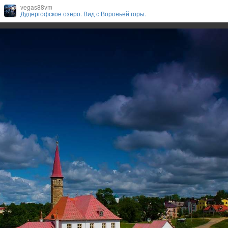
vegas88vm
Дудергофское озеро. Вид с Вороньей горы.