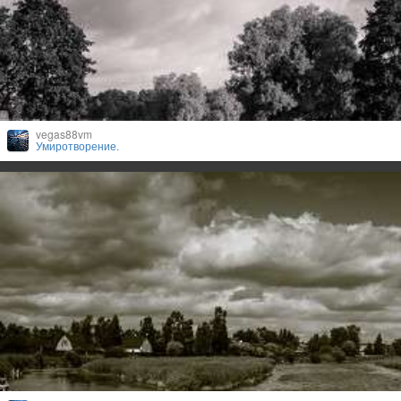
vegas88vm
Умиротворение.