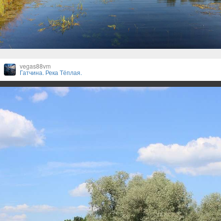
vegas88vm
Гатчина. Река Тёплая.