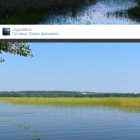
vegas88vm
Гатчина. Озеро филькино.