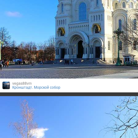
vegas88vm
Кронштадт. Морской собор