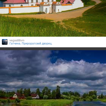
vegas88vm
Гатчина. Прироратский дворец.