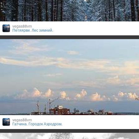
vegas88vm
Петяярви. Лес зимний.
vegas88vm
Гатчина. Городок Аэродром.