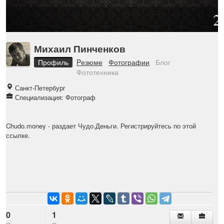
2
Михаил Пинченков
Профиль
Pезюме
Фотографии
Блог
Фототехника
Санкт-Петербург
Специализация: Фотограф
Chudo.money
- раздает Чудо.Деньги. Регистрируйтесь по этой
ссылке.
0
1