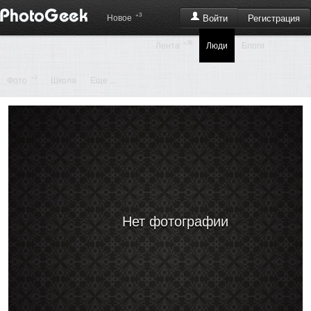
+3
Регистрация
Новое
Войти
+36
Лента
Люди
Блоги
+3
Фото
Школа
Еще ...
Нет фотографии