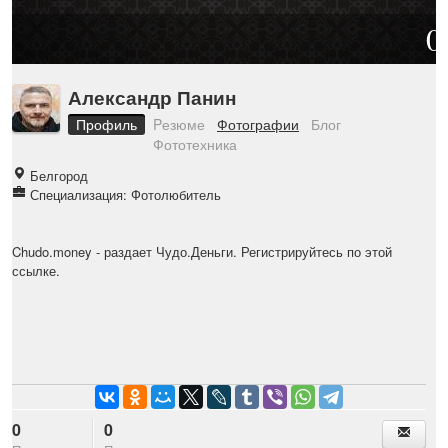
0
Александр Панин
Профиль
Pезюме
Фотографии
Блог
Фототехника
Белгород
Специализация: Фотолюбитель
Chudo.money
- раздает Чудо.Деньги. Регистрируйтесь по этой
ссылке.
0
0