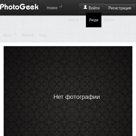
+2
Регистрация
Новое
Войти
+3
Лента
Люди
Блоги
+2
Фото
Школа
Еще ...
Нет фотографии