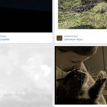
insur
antoninsur
олуние
грязные игры