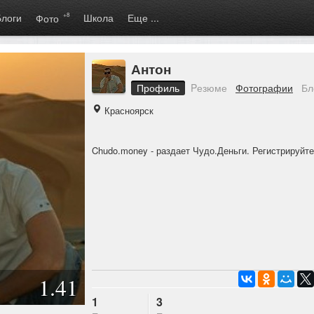
Блоги
+8
Школа
Еще ...
Фото
Антон
Профиль
Pезюме
Фотографии
Бл
Красноярск
Chudo.money
- раздает Чудо.Деньги. Регистрируйт
1.41
1
3