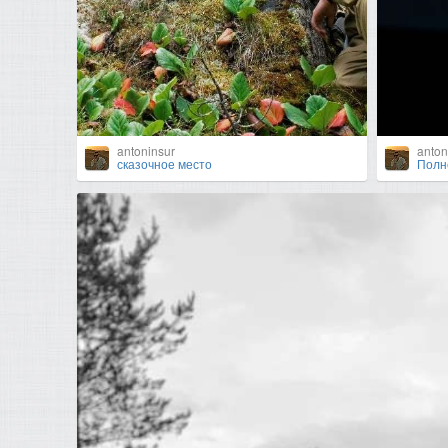
antoninsur
anton
сказочное место
Полн