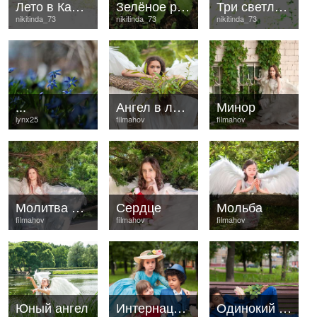
Лето в Камергерском
Зелёное растение
Три светлых тюльпана
nikitinda_73
nikitinda_73
nikitinda_73
...
Ангел в листве
Минор
lynx25
filmahov
filmahov
Молитва ангела
Сердце
Мольба
filmahov
filmahov
filmahov
Юный ангел
Интернационал
Одинокий Боби