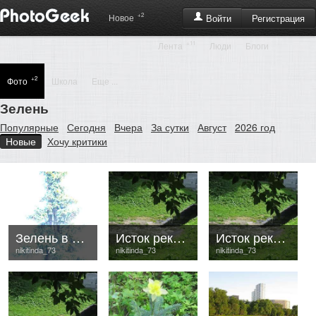
+2
Регистрация
Новое
Войти
+11
Лента
Люди
Блоги
+2
Фото
Школа
Еще ...
Зелень
Популярные
Сегодня
Вчера
За сутки
Август
2026 год
Новые
Хочу критики
Зелень в лазури
Исток реки Лихоборки
Исток реки Лихоборки
nikitinda_73
nikitinda_73
nikitinda_73