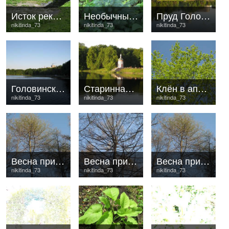
Исток реки Лихоборки
Необычный вид
Пруд Головинский в мае
nikitinda_73
nikitinda_73
nikitinda_73
Головинский пруд весной
Старинная беседка
Клён в апреле
nikitinda_73
nikitinda_73
nikitinda_73
Весна пришла
Весна пришла
Весна пришла
nikitinda_73
nikitinda_73
nikitinda_73