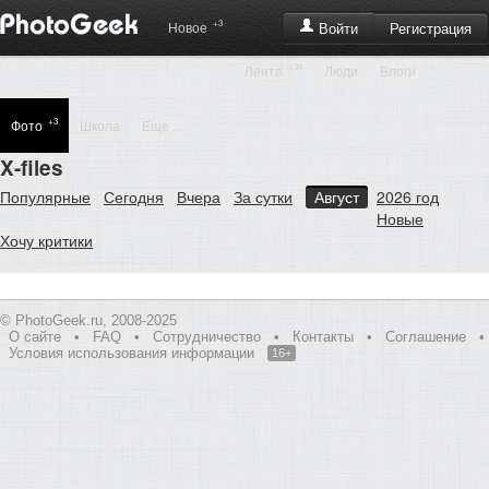
+3
Регистрация
Новое
Войти
+34
Лента
Люди
Блоги
+3
Фото
Школа
Еще ...
X-files
Популярные
Сегодня
Вчера
За сутки
Август
2026 год
Новые
Хочу критики
© PhotoGeek.ru, 2008-2025
О сайте
•
FAQ
•
Сотрудничество
•
Контакты
•
Соглашение
•
Условия использования информации
16+