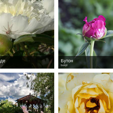
аде
Бутон
bukjd