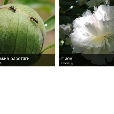
ькие работяги
Пион
ya_
juriy68