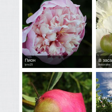
Пион
В зас
lynx25
baboralex