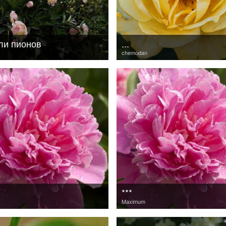
ли пионов
...
chemodan
***
Maximum