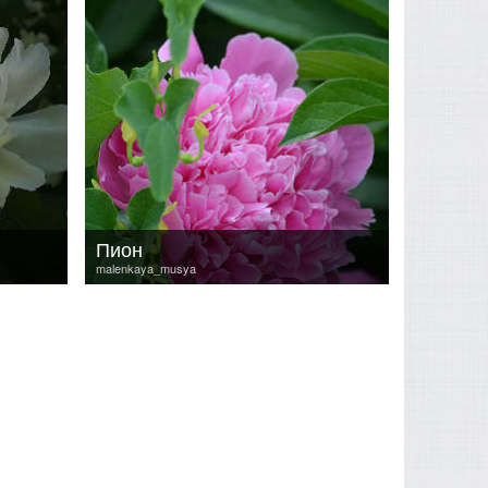
Пион
malenkaya_musya