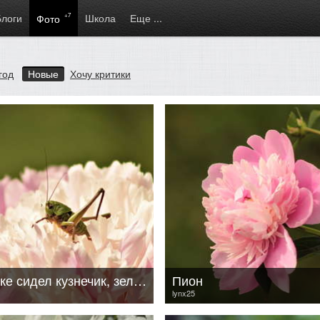
Блоги
+7
Школа
Еще ...
Фото
год
Новые
Хочу критики
В цветке сидел кузнечик, зелёненький он был.
Пион
lynx25