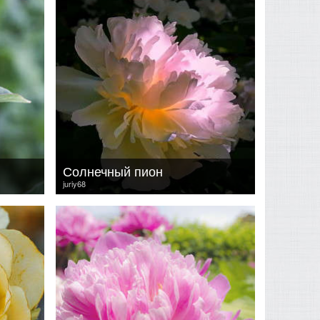
Солнечный пион
juriy68