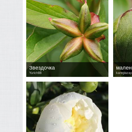
Звездочка
мален
Yurich88
kareglaza