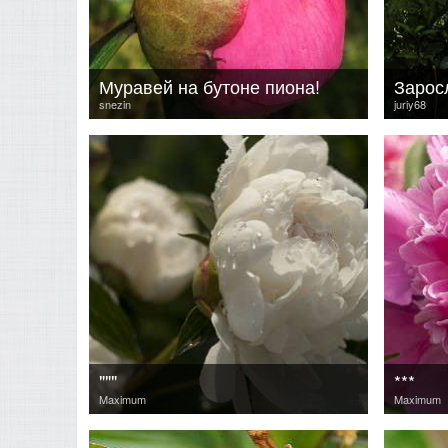
Муравей на бутоне пиона!
Зарос
snezin
juriy68
"""
***
Maximum
Maximum