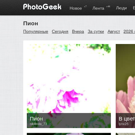
+7
+44
Люди
Новое
Лента
Пион
Популярные
Сегодня
Вчера
За сутки
Август
2026 
Пион
nikitinda_73
lynx25