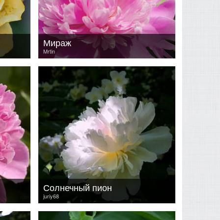
Мираж
Mrtin
Солнечный пион
juriy68