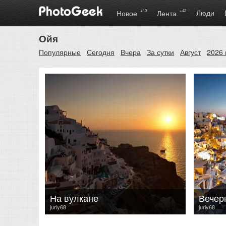
+10
+42
Люди
Новое
Лента
Ойя
Популярные
Сегодня
Вчера
За сутки
Август
2026 
На вулкане
Вечер
juriy68
juriy68