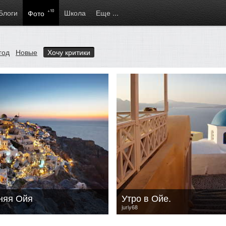
Блоги
+10
Школа
Еще ...
Фото
год
Новые
Хочу критики
няя Ойя
Утро в Ойе.
juriy68