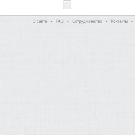
1
О сайте
•
FAQ
•
Сотрудничество
•
Контакты
•