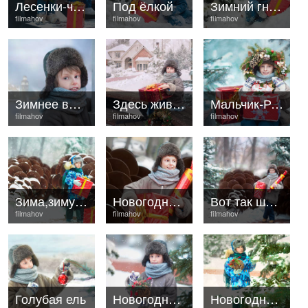
Лесенки-чудесеньки
Под ёлкой
Зимний гномик
filmahov
filmahov
filmahov
Зимнее вдохновение
Здесь живёт Дед Мороз
Мальчик-Рождество
filmahov
filmahov
filmahov
Зима,зимушка
Новогодний портрет
Вот так шишички
filmahov
filmahov
filmahov
Голубая ель
Новогодний сюжет
Новогодняя сказка