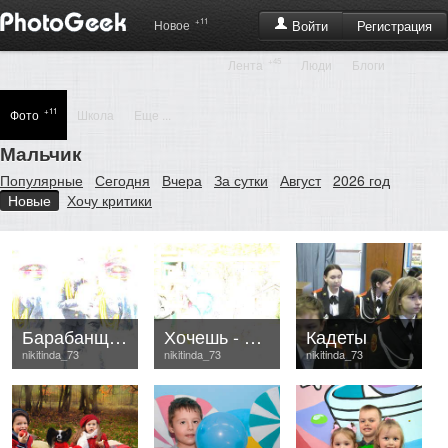
+11
Регистрация
Новое
Войти
+45
Лента
Люди
Блоги
+11
Фото
Школа
Еще ...
Мальчик
Популярные
Сегодня
Вчера
За сутки
Август
2026 год
Новые
Хочу критики
Барабанщики и тарелочница
Хочешь - сидя, хочешь - стоя
Кадеты
nikitinda_73
nikitinda_73
nikitinda_73