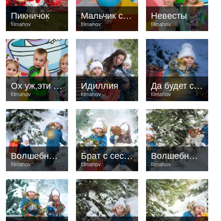
Пикничок
Мальчик с шариком
Невесты
filmahov
filmahov
filmahov
Ох уж,эти дети
Идиллия
Да будет свет
filmahov
filmahov
filmahov
Волшебный фонарик
Брат с сестрёнкой
Волшебные шарики
filmahov
filmahov
filmahov