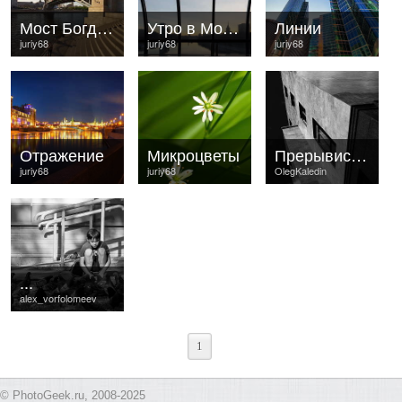
Мост Богдана Хмельницкого
Утро в Москве
Линии
juriy68
juriy68
juriy68
Отражение
Микроцветы
Прерывистая линия
juriy68
juriy68
OlegKaledin
...
alex_vorfolomeev
1
© PhotoGeek.ru, 2008-2025