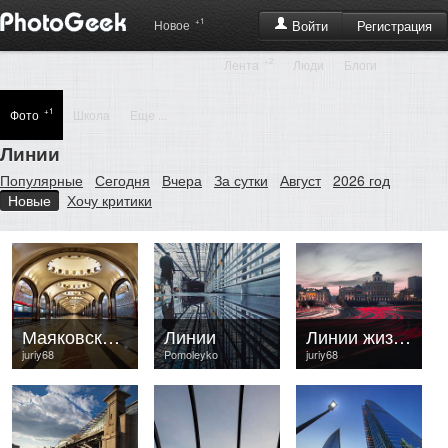
+1
Регистрация
Новое
Войти
+2
Лента
Люди
Блоги
+1
Фото
Школа
Еще ...
Линии
Популярные
Сегодня
Вчера
За сутки
Август
2026 год
Новые
Хочу критики
Маяковская. Метро Москвы. Взгляд из аквариума.
Линии
Линии жизней
juriy68
Pomoleyko
juriy68