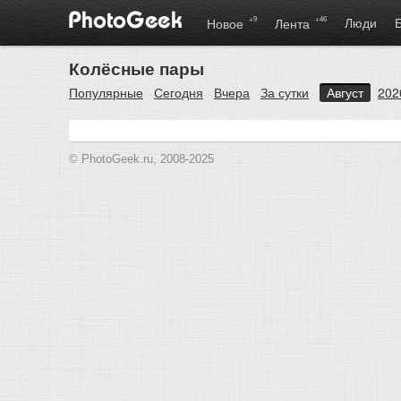
+9
+46
Люди
Новое
Лента
Колёсные пары
Популярные
Сегодня
Вчера
За сутки
Август
202
© PhotoGeek.ru, 2008-2025