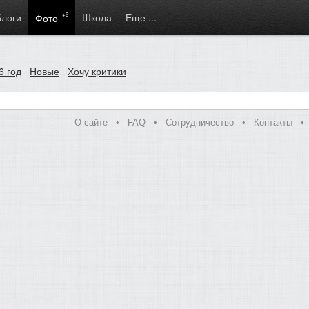
Блоги
+9
Школа
Еще ...
Фото
6 год
Новые
Хочу критики
О сайте
•
FAQ
•
Сотрудничество
•
Контакты
•