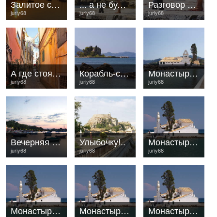
Залитое солнцем
... а не будете слушаться,- выкину в море!
Разговор по душам
juriy68
juriy68
juriy68
А где стоянка для Bentley?
Корабль-скала
Монастырь Влахерна
juriy68
juriy68
juriy68
Вечерняя Керкира
Улыбочку!..
Монастырь Влахерна
juriy68
juriy68
juriy68
Монастырь Влахерна
Монастырь Влахерна
Монастырь Влахерна