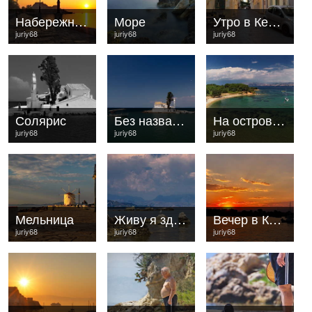
Набережная Керкиры
Море
Утро в Керкире
juriy68
juriy68
juriy68
Солярис
Без названия
На острове Видос...
juriy68
juriy68
juriy68
Мельница
Живу я здесь!..
Вечер в Керкире
juriy68
juriy68
juriy68