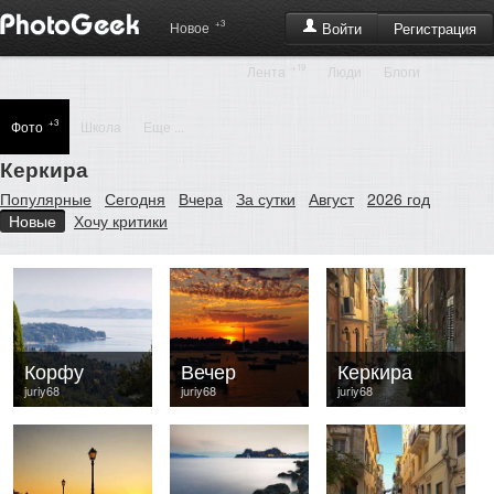
+3
Регистрация
Новое
Войти
+19
Лента
Люди
Блоги
+3
Фото
Школа
Еще ...
Керкира
Популярные
Сегодня
Вчера
За сутки
Август
2026 год
Новые
Хочу критики
Корфу
Вечер
Керкира
juriy68
juriy68
juriy68