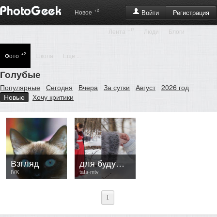
+2
Регистрация
Новое
Войти
+17
Лента
Люди
Блоги
+2
Фото
Школа
Еще ...
Голубые
Популярные
Сегодня
Вчера
За сутки
Август
2026 год
Новые
Хочу критики
Взгляд
для будущей крохи
IVK
tata-mtv
1