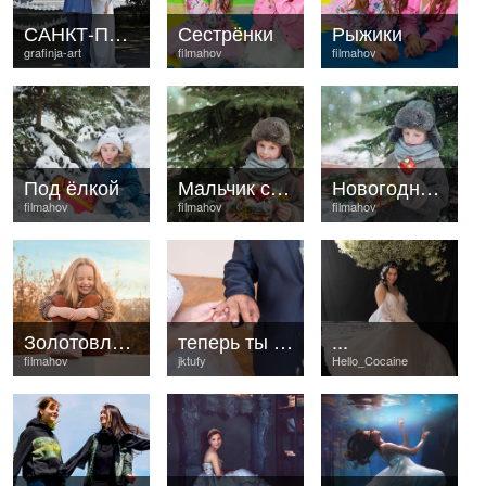
САНКТ-ПЕТЕРБУРГ
Сестрёнки
Рыжики
grafinja-art
filmahov
filmahov
Под ёлкой
Мальчик с ёлочными игрушками
Новогодний сюжет
filmahov
filmahov
filmahov
Золотовласка
теперь ты мои
...
filmahov
jktufy
Hello_Cocaine