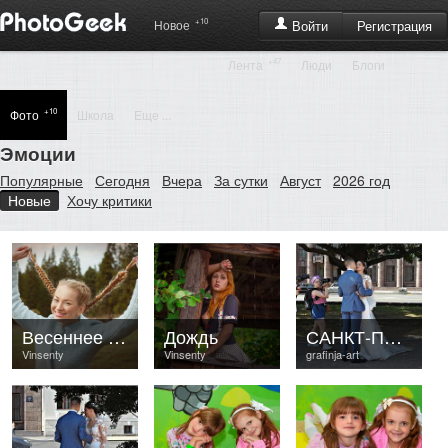
+10
Регистрация
Новое
Войти
+47
Лента
Люди
Блоги
+10
Фото
Школа
Еще ...
Эмоции
Популярные
Сегодня
Вчера
За сутки
Август
2026 год
Новые
Хочу критики
Весеннее настроение
Дождь
САНКТ-ПЕТЕРБУРГ
Vinsenty
Vinsenty
grafinja-art