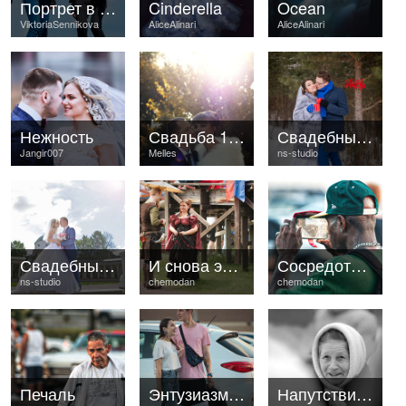
Портрет в прыжке
Cinderella
Ocean
ViktoriaSennikova
AliceAlinari
AliceAlinari
Нежность
Свадьба 12.08
Свадебные фотографии
Jangir007
Melles
ns-studio
Свадебные фотографии
И снова этот влюблённый взгляд
Сосредоточенность
ns-studio
chemodan
chemodan
Печаль
Энтузиазм и скепсис
Напутствие молодоженам