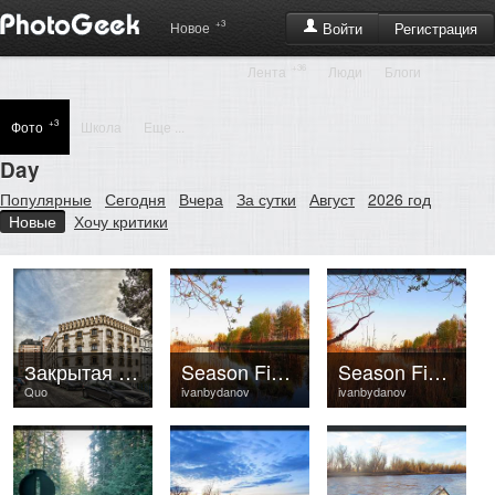
+3
Регистрация
Новое
Войти
+36
Лента
Люди
Блоги
+3
Фото
Школа
Еще ...
Day
Популярные
Сегодня
Вчера
За сутки
Август
2026 год
Новые
Хочу критики
Закрытая позиция..
Season Fishing 2015 ©
Season Fishing 2015 ©
Quo
ivanbydanov
ivanbydanov