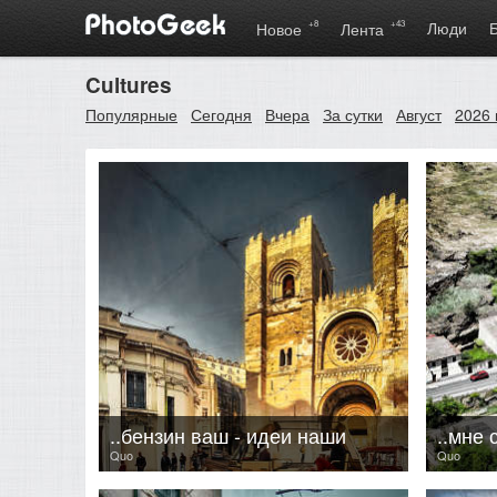
+8
+43
Люди
Новое
Лента
Cultures
Популярные
Сегодня
Вчера
За сутки
Август
2026 
..бензин ваш - идеи наши
..мне 
Quo
Quo