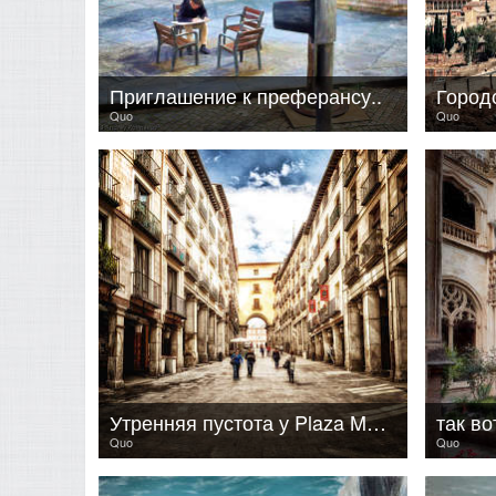
Приглашение к преферансу..
Городо
Quo
Quo
Утренняя пустота у Plaza Major
так во
Quo
Quo