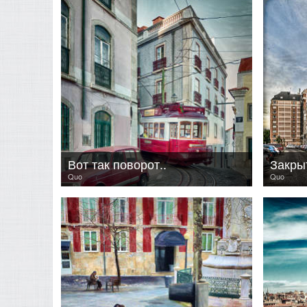
Вот так поворот..
Закры
Quo
Quo