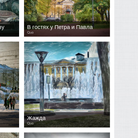
ву
В гостях у Петра и Павла
Quo
Жажда
Quo