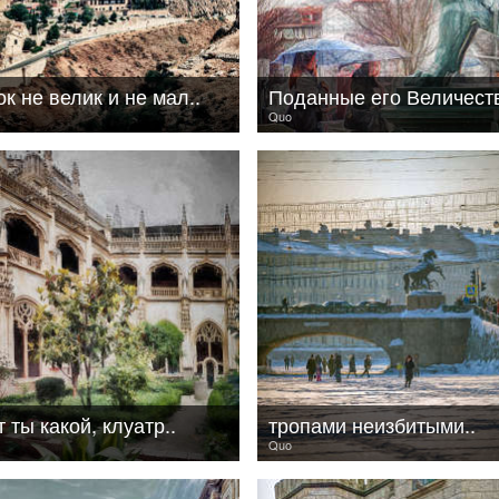
к не велик и не мал..
Поданные его Величест
Quo
т ты какой, клуатр..
тропами неизбитыми..
Quo