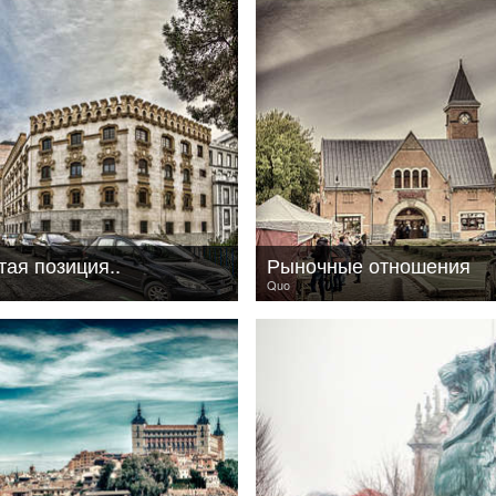
тая позиция..
Рыночные отношения
Quo