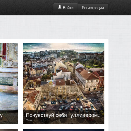
Регистрация
Войти
у
Почувствуй себя гулливером..
Quo