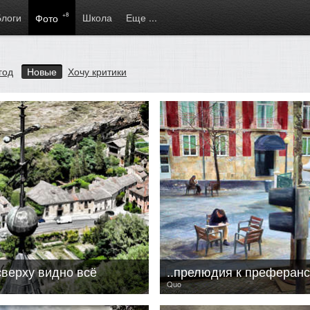
Блоги
+8
Школа
Еще ...
Фото
год
Новые
Хочу критики
сверху видно всё
..прелюдия к преферанс
Quo