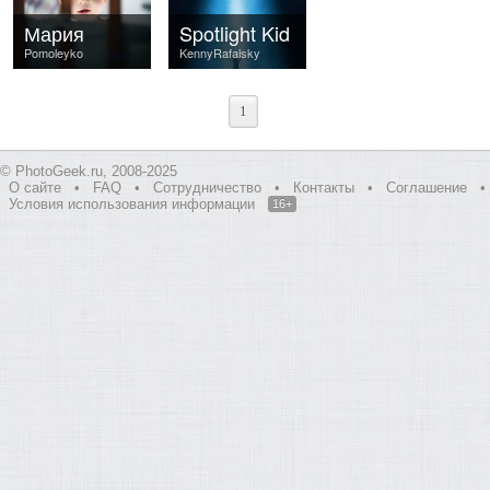
Мария
Spotlight Kid
Pomoleyko
KennyRafalsky
1
© PhotoGeek.ru, 2008-2025
О сайте
•
FAQ
•
Сотрудничество
•
Контакты
•
Соглашение
•
Условия использования информации
16+