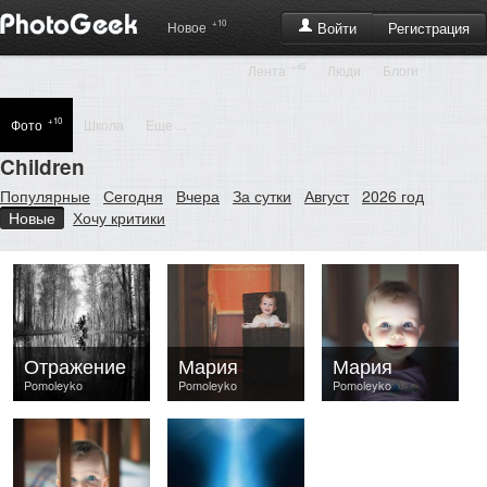
+10
Регистрация
Новое
Войти
+45
Лента
Люди
Блоги
+10
Фото
Школа
Еще ...
Children
Популярные
Сегодня
Вчера
За сутки
Август
2026 год
Новые
Хочу критики
Отражение
Мария
Мария
Pomoleyko
Pomoleyko
Pomoleyko