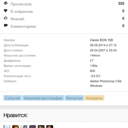
555
Просмотров:
0
В избранном:
6
Мнений:
0
Комментариев:
Камера:
Canon EOS 10D
Дата публикации:
06.09.2014 в 07:12
Дата съёмки:
29.04.2007 в 23:43
Фокусное расстояние:
144mm
Диафрагма:
f/7
Время экспозиции:
1/60s
ISO:
800
Компенсация эксп.:
-3/2 EV
Software:
Adobe Photoshop CS6
Windows
События
Жанровая фотография
Репортаж
Концерты
Нравится: