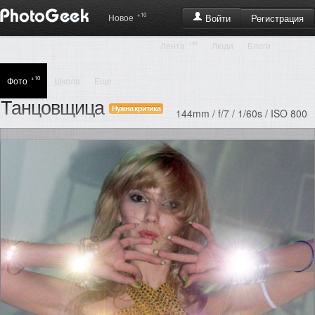
+10
Регистрация
Новое
Войти
+44
Лента
Люди
Блоги
+10
Фото
Школа
Еще ...
Танцовщица
Нужна критика
144mm / f/7 / 1/60s / ISO 800