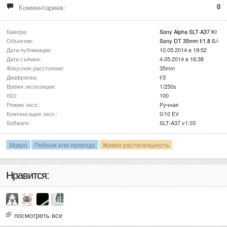
0
Комментариев:
Камера:
Sony Alpha SLT-A37 Kit
Объектив:
Sony DT 35mm f/1.8 SAM
Дата публикации:
10.05.2014 в 19:52
Дата съёмки:
4.05.2014 в 16:38
Фокусное расстояние:
35mm
Диафрагма:
f/3
Время экспозиции:
1/250s
ISO:
100
Режим эксп.:
Ручная
Компенсация эксп.:
0/10 EV
Software:
SLT-A37 v1.03
Макро
Пейзаж или природа
Живая растительность
Нравится:
посмотреть все