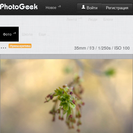
+8
Регистрация
Новое
Войти
+41
Лента
Люди
Блоги
+8
Фото
Школа
Еще ...
...
Нужна критика
35mm / f/3 / 1/250s / ISO 100