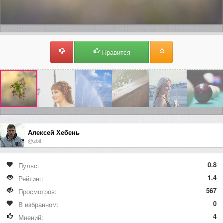
Нравится
Алексей Хебень
@zbit
0.8
Пульс:
1.4
Рейтинг:
567
Просмотров:
0
В избранном:
4
Мнений: