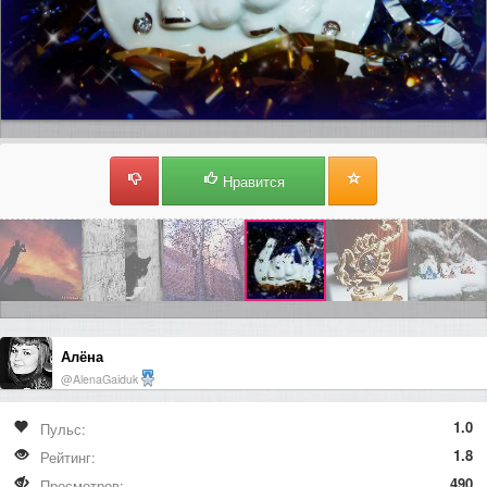
Нравится
Алёна
@AlenaGaiduk
1.0
Пульс:
1.8
Рейтинг:
490
Просмотров: