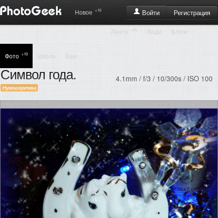
+10
Регистрация
Новое
Войти
+45
Лента
Люди
Блоги
+10
Фото
Школа
Еще ...
Символ года.
4.1mm / f/3 / 10/300s / ISO 100
Нужна критика