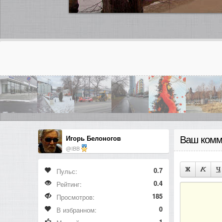
Игорь Белоногов
Ваш комм
@IBB
0.7
Пульс:
0.4
Рейтинг:
185
Просмотров:
0
В избранном:
1