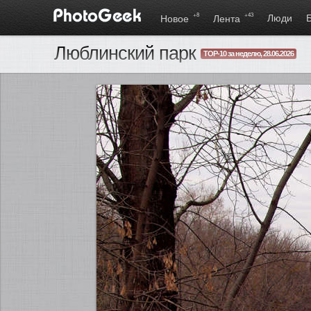
+8
+43
Люди
Новое
Лента
Люблинский парк
TOP-10 за неделю, 28.06.2026