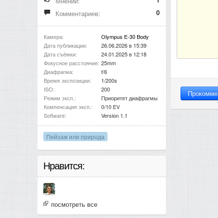
Мнений:
0
Комментариев:
Камера:
Olympus E-30 Body
Дата публикации:
26.06.2026 в 15:39
Дата съёмки:
24.01.2025 в 12:18
Фокусное расстояние:
25mm
Диафрагма:
f/6
Время экспозиции:
1/200s
ISO:
200
Режим эксп.:
Приоритет диафрагмы
Компенсация эксп.:
0/10 EV
Software:
Version 1.1
Пейзаж или природа
Нравится:
посмотреть все