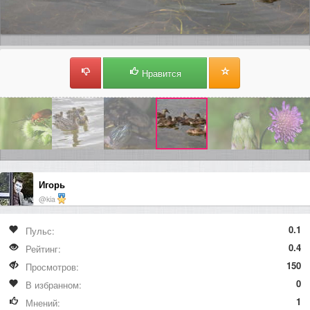
Нравится
Игорь
@kia
0.1
Пульс:
0.4
Рейтинг:
150
Просмотров:
0
В избранном:
1
Мнений: