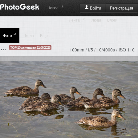
+2
Регистрация
Новое
Войти
+31
Лента
Люди
Блоги
+2
Фото
Школа
Еще ...
...
TOP-10 за неделю, 21.06.2026
100mm / f/5 / 10/4000s / ISO 110