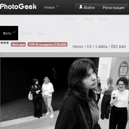
+1
Регистрация
Новое
Войти
+2
Лента
Люди
Блоги
+1
Фото
Школа
Еще ...
***
Фото дня
TOP-10 за неделю, 07.06.2026
16mm / f/3 / 1/480s / ISO 640