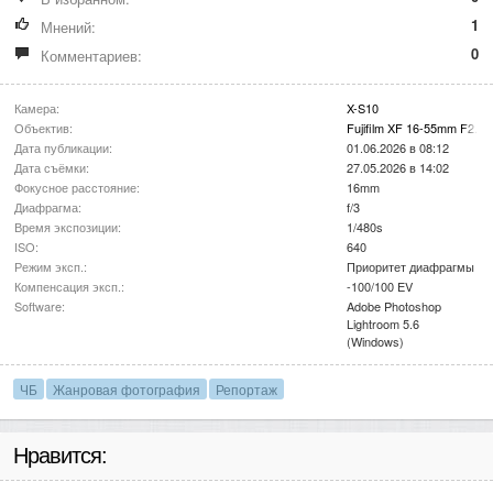
1
Мнений:
0
Комментариев:
Камера:
X-S10
Объектив:
Fujifilm XF 16-55mm F2.8
Дата публикации:
01.06.2026 в 08:12
Дата съёмки:
27.05.2026 в 14:02
Фокусное расстояние:
16mm
Диафрагма:
f/3
Время экспозиции:
1/480s
ISO:
640
Режим эксп.:
Приоритет диафрагмы
Компенсация эксп.:
-100/100 EV
Software:
Adobe Photoshop
Lightroom 5.6
(Windows)
ЧБ
Жанровая фотография
Репортаж
Нравится: