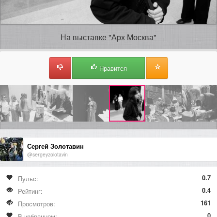
На выставке "Арх Москва"
Нравится
Сергей Золотавин
@sergeyzolotavin
0.7
Пульс:
0.4
Рейтинг:
161
Просмотров:
0
В избранном: