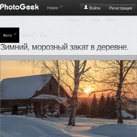
+7
Регистрация
Новое
Войти
+43
Лента
Люди
Блоги
+7
Фото
Школа
Еще ...
Зимний, морозный закат в деревне.