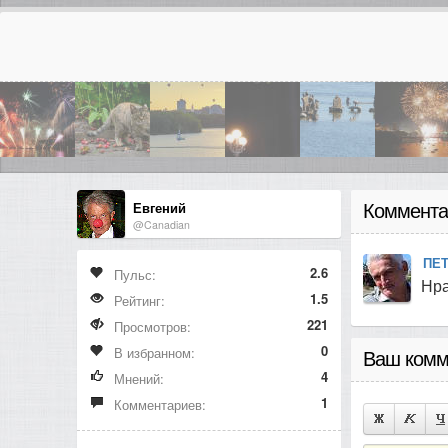
Евгений
Коммента
@Canadian
ПЕ
2.6
Пульс:
Нра
1.5
Рейтинг:
221
Просмотров:
0
В избранном:
Ваш комм
4
Мнений:
1
Комментариев: