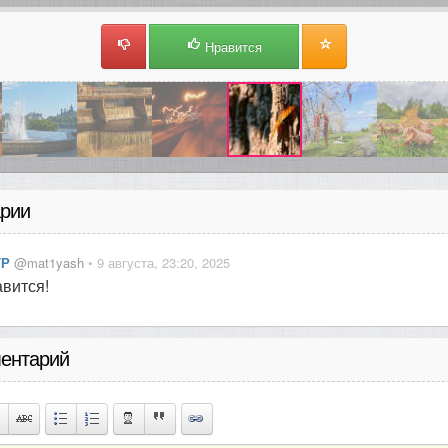
Нравится
рии
ТР
@mat1yash
• 9 августа, 23:20, 2025
вится!
ентарий