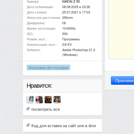
Камера:
NIKON Z 50
Дата публикации:
08.08.2025 в 23:26
Дата съёмки:
25.07.2021 в 17:03
Фокусное расстояние:
250mm
Диафрагма:
f/6
Время экспозиции:
10/4000s
ISO:
500
Режим эксп.:
Программа
Компенсация эксп.:
0/6 EV
Software:
Adobe Photoshop 21.2
(Windows)
Жанровая фотография
Нравится:
посмотреть все
Код для вставки на сайт или в блог