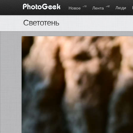
+10
+42
Люди
Новое
Лента
Светотень