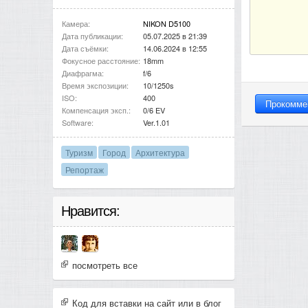
Камера:
NIKON D5100
Дата публикации:
05.07.2025 в 21:39
Дата съёмки:
14.06.2024 в 12:55
Фокусное расстояние:
18mm
Диафрагма:
f/6
Время экспозиции:
10/1250s
ISO:
400
Компенсация эксп.:
0/6 EV
Software:
Ver.1.01
Туризм
Город
Архитектура
Репортаж
Нравится:
посмотреть все
Код для вставки на сайт или в блог