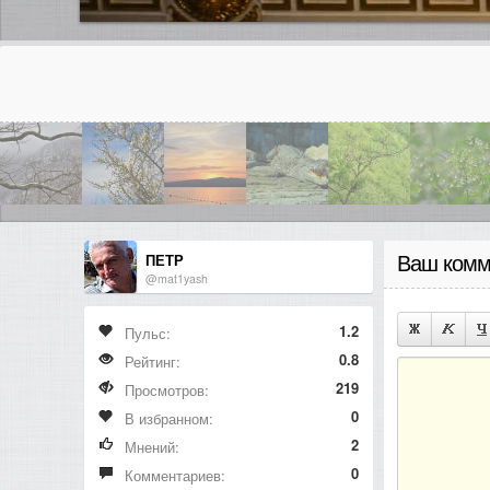
ПЕТР
Ваш комм
@mat1yash
1.2
Пульс:
0.8
Рейтинг:
219
Просмотров:
0
В избранном:
2
Мнений:
0
Комментариев: