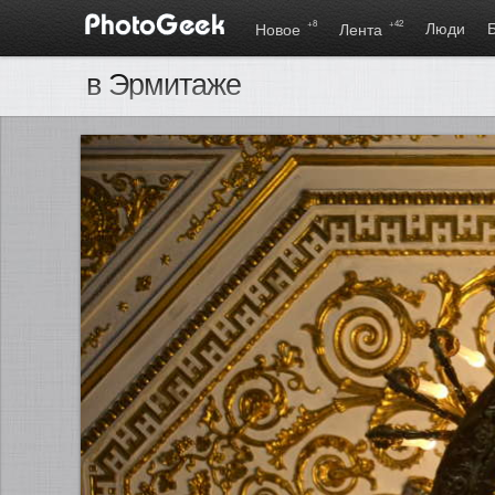
+8
+42
Люди
Новое
Лента
в Эрмитаже