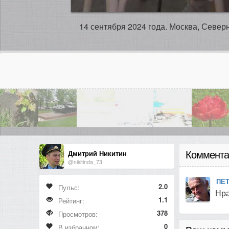
14 сентября 2024 года. Москва, Север
Дмитрий Никитин
Коммента
@nikitinda_73
ПЕ
2.0
Пульс:
Нра
1.1
Рейтинг:
378
Просмотров:
0
В избранном: