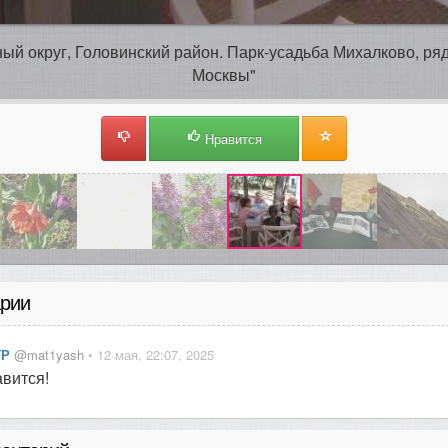
ный округ, Головинский район. Парк-усадьба Михалково, р
Москвы"
Нравится
рии
ТР
@mat1yash
• 12 мая, 22:07, 2025
вится!