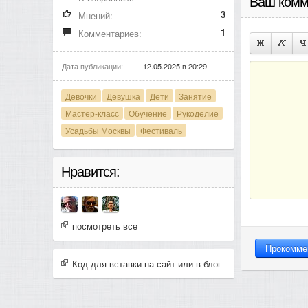
Ваш комм
3
Мнений:
1
Комментариев:
Дата публикации:
12.05.2025 в 20:29
Девочки
Девушка
Дети
Занятие
Мастер-класс
Обучение
Рукоделие
Усадьбы Москвы
Фестиваль
Нравится:
посмотреть все
Код для вставки на сайт или в блог