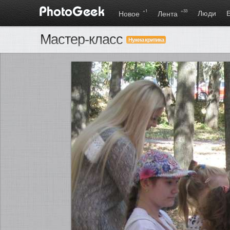
+1
+33
Люди
Новое
Лента
Мастер-класс
Нужна критика