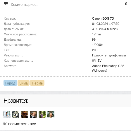
0
Комментариев:
Камера:
Canon EOS 7D
Дата публикации:
01.03.2024 в 07:59
Дата съёмки:
4.02.2024 в 13:28
Фокусное расстояние:
17mm
Диафрагма:
f/6
Время экспозиции:
1/2000s
ISO:
200
Режим эксп.:
Приоритет диафрагмы
Компенсация эксп.:
0/1 EV
Software:
Adobe Photoshop CS6
(Windows)
Город
Зима
Пермь
Нравится:
посмотреть все