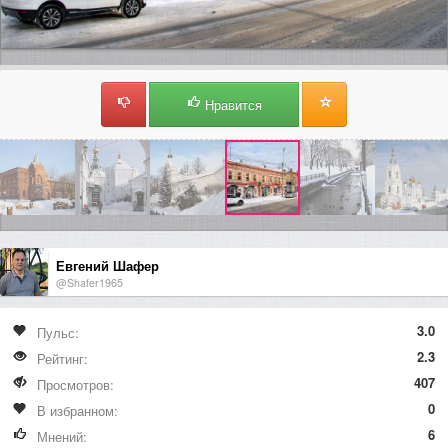
Нравится
Евгений Шафер
@Shafer1965
3.0
Пульс:
2.3
Рейтинг:
407
Просмотров:
0
В избранном:
6
Мнений: