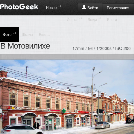
+1
Регистрация
Новое
Войти
+9
+1
Лента
Люди
Блоги
+1
Фото
Школа
Еще ...
В Мотовилихе
17mm / f/6 / 1/2000s / ISO 200