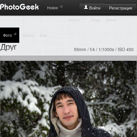
+2
Регистрация
Новое
Войти
+11
Лента
Люди
Блоги
+2
Фото
Школа
Еще ...
Друг
55mm / f/4 / 1/1000s / ISO 450