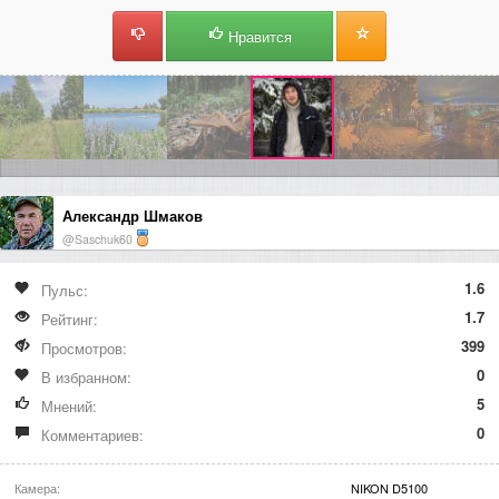
Нравится
Александр Шмаков
@Saschuk60
1.6
Пульс:
1.7
Рейтинг:
399
Просмотров:
0
В избранном:
5
Мнений:
0
Комментариев:
Камера:
NIKON D5100