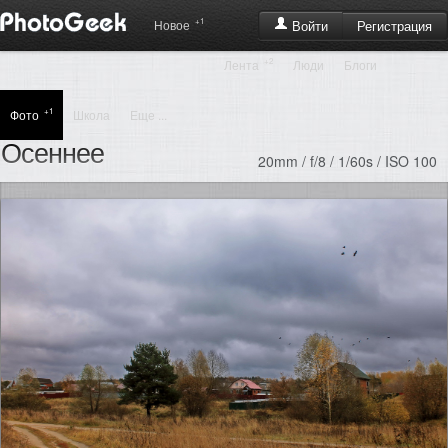
+1
Регистрация
Новое
Войти
+2
Лента
Люди
Блоги
+1
Фото
Школа
Еще ...
Осеннее
20mm / f/8 / 1/60s / ISO 100