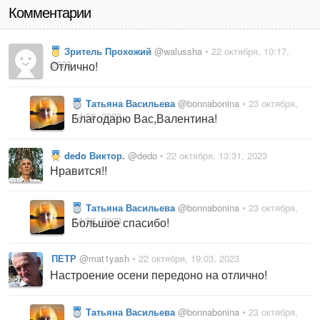
Комментарии
Зритель Прохожий
@walussha
• 22 октября, 10:17,
2023
Отлично!
Татьяна Васильева
@bonnabonina
• 23 октября,
14:56, 2023
Благодарю Вас,Валентина!
dedo Виктор.
@dedo
• 22 октября, 13:31, 2023
Нравится!!
Татьяна Васильева
@bonnabonina
• 23 октября,
14:56, 2023
Большое спасибо!
ПЕТР
@mat1yash
• 22 октября, 19:03, 2023
Настроение осени передоно на отлично!
Татьяна Васильева
@bonnabonina
• 23 октября,