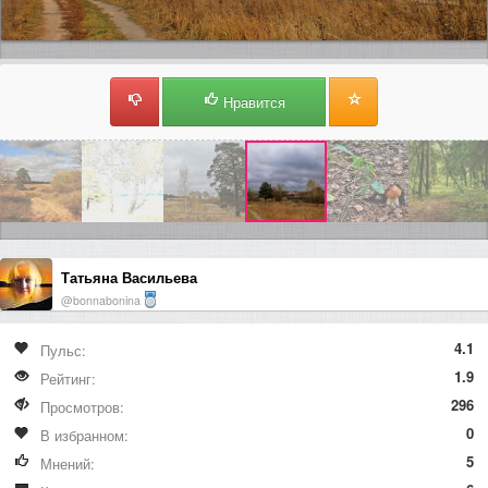
Нравится
Татьяна Васильева
@bonnabonina
4.1
Пульс:
1.9
Рейтинг:
296
Просмотров:
0
В избранном:
5
Мнений: