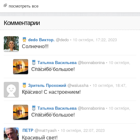
посмотреть все
Комментарии
dedo Виктор.
@dedo
• 10 октября, 17:22, 2023
Солнечно!!!
Татьяна Васильева
@bonnabonina
• 10 октября,
19:47, 2023
Спасибо большое!
Зритель Прохожий
@walussha
• 10 октября, 18:47,
2023
Красиво! С настроением!
Татьяна Васильева
@bonnabonina
• 10 октября,
19:48, 2023
Спасибо большое!
ПЕТР
@mat1yash
• 10 октября, 22:07, 2023
Красивый свет!