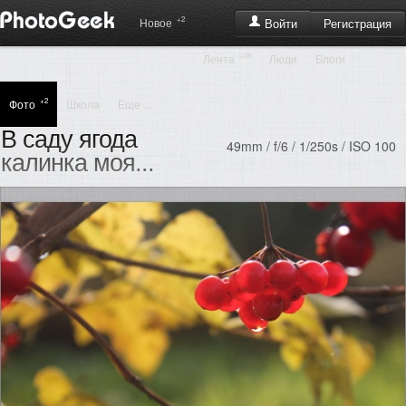
+2
Регистрация
Новое
Войти
+28
Лента
Люди
Блоги
+2
Фото
Школа
Еще ...
В саду ягода
49mm / f/6 / 1/250s / ISO 100
калинка моя...