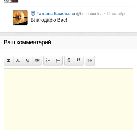
Татьяна Васильева
@bonnabonina
• 11 октября,
11:46, 2023
Благодарю Вас!
Ваш комментарий