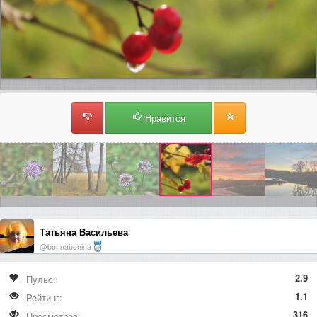
Нравится
Татьяна Васильева
@bonnabonina
2.9
Пульс:
1.1
Рейтинг:
316
Просмотров: