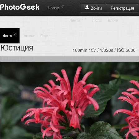
+2
Регистрация
Новое
Войти
+17
Лента
Люди
Блоги
+2
Фото
Школа
Еще ...
Юстиция
100mm / f/7 / 1/320s / ISO 5000