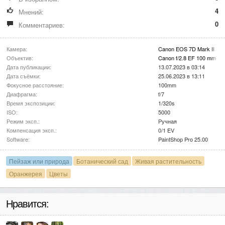
4
Мнений:
0
Комментариев:
Камера:
Canon EOS 7D Mark II
Объектив:
Canon f/2.8 EF 100 mm I
Дата публикации:
13.07.2023 в 03:14
Дата съёмки:
25.06.2023 в 13:11
Фокусное расстояние:
100mm
Диафрагма:
f/7
Время экспозиции:
1/320s
ISO:
5000
Режим эксп.:
Ручная
Компенсация эксп.:
0/1 EV
Software:
PaintShop Pro 25.00
Пейзаж или природа
Ботанический сад
Живая растительность
Оранжерея
Цветы
Нравится: