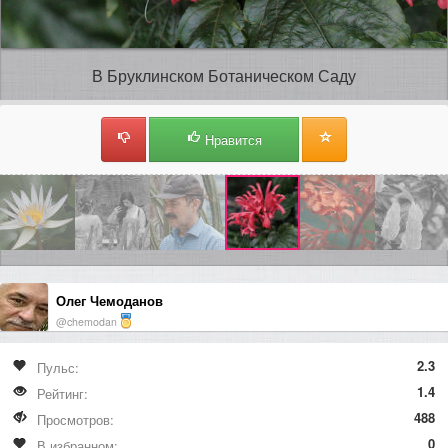
В Бруклинском Ботаническом Саду
Нравится
Олег Чемоданов
@chemodan
2.3
Пульс:
1.4
Рейтинг:
488
Просмотров:
0
В избранном: