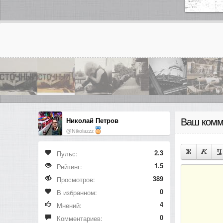
Николай Петров
Ваш комм
@Nikolazzz
2.3
Пульс:
1.5
Рейтинг:
389
Просмотров:
0
В избранном:
4
Мнений:
0
Комментариев: