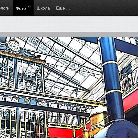
Блоги
+2
Школа
Еще ...
Фото