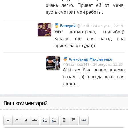
очень легко. Привет ей от меня,
пусть смотрит мои работы.
Валерий
@Liruik
• 24 августа, 22:16,
2013
Уже посмотрела, спасибо)))
Кстати, три дня назад она
приехала от туда)))
Александр Максименко
@maxi-alex141
• 24 августа, 22:26,
А я там был ровно неделю
2013
назад. :-))) погода классная
стояла.
Ваш комментарий