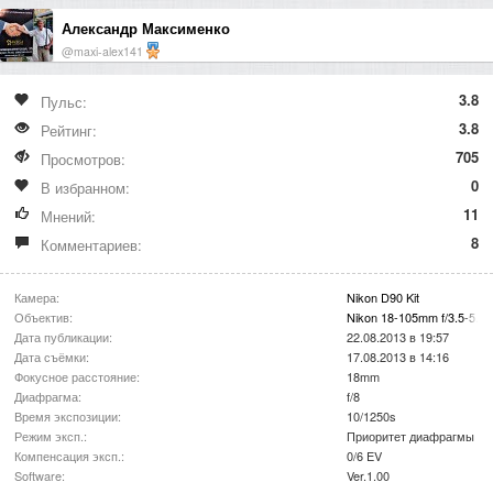
Александр Максименко
@maxi-alex141
3.8
Пульс:
3.8
Рейтинг:
705
Просмотров:
0
В избранном:
11
Мнений:
8
Комментариев:
Камера:
Nikon D90 Kit
Объектив:
Nikon 18-105mm f/3.5-5.6
Дата публикации:
22.08.2013 в 19:57
Дата съёмки:
17.08.2013 в 14:16
Фокусное расстояние:
18mm
Диафрагма:
f/8
Время экспозиции:
10/1250s
Режим эксп.:
Приоритет диафрагмы
Компенсация эксп.:
0/6 EV
Software:
Ver.1.00