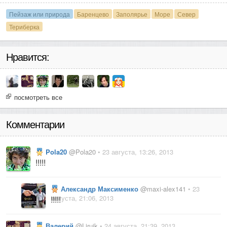
Пейзаж или природа
Баренцево
Заполярье
Море
Север
Териберка
Нравится:
посмотреть все
Комментарии
Pola20
@Pola20
• 23 августа, 13:26, 2013
!!!!!
Александр Максименко
@maxi-alex141
• 23
августа, 21:06, 2013
!!!!!
Валерий
@Liruik
• 24 августа, 21:39, 2013