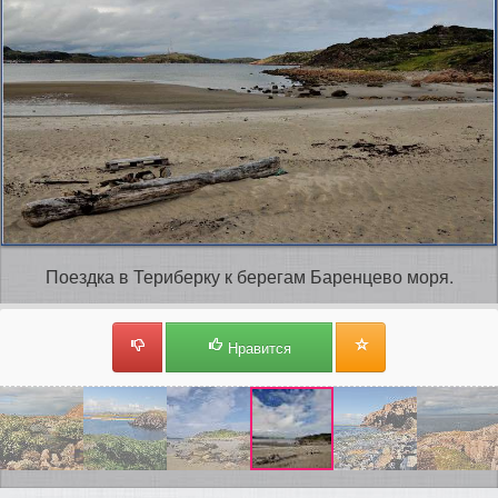
Поездка в Териберку к берегам Баренцево моря.
Нравится