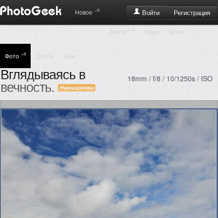
+9
Регистрация
Новое
Войти
+34
Лента
Люди
Блоги
+9
Фото
Школа
Еще ...
Вглядываясь в
18mm / f/8 / 10/1250s / ISO
вечность.
Нужна критика