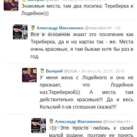
Знакомые места, там два поселка: Териберка и
Лодейное)))
Александр Максименко
@maxi-alex141
• 24
августа, 21:57, 2013
Все в основном знают это поселение как
Териберка, да и на картах так - же. Места
очень красивые, я там бываю хотя бы раз в
год.
Валерий
@Liruik
• 24 августа, 22:01, 2013
У меня жена с Лодейного и она не
признает, что Лодейное
наз.Териберкой))) А места там
действительно красивые!!! Да и весь
Кольский п-ов сплошная сказка!!!!
Александр Максименко
@maxi-alex141
•
24 августа, 22:13, 2013
:-))) Это просто любовь к своей
малой родине, поэтому ее понять