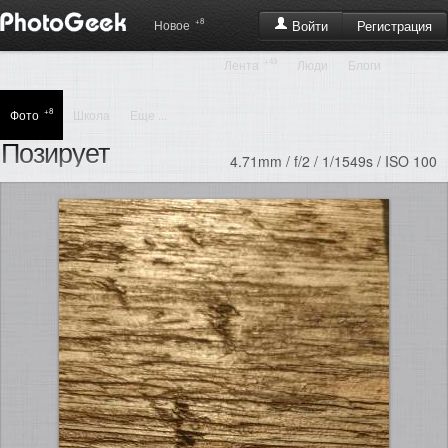
+8
Регистрация
Новое
Войти
+43
Лента
Люди
Блоги
+8
Фото
Школа
Еще ...
Позирует
4.71mm / f/2 / 1/1549s / ISO 100