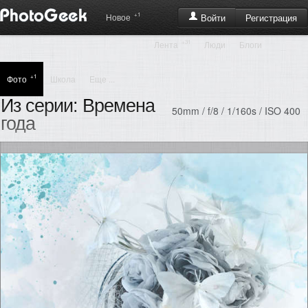
+1
Регистрация
Новое
Войти
+31
Лента
Люди
Блоги
+1
Фото
Школа
Еще ...
Из серии: Времена
50mm / f/8 / 1/160s / ISO 400
года