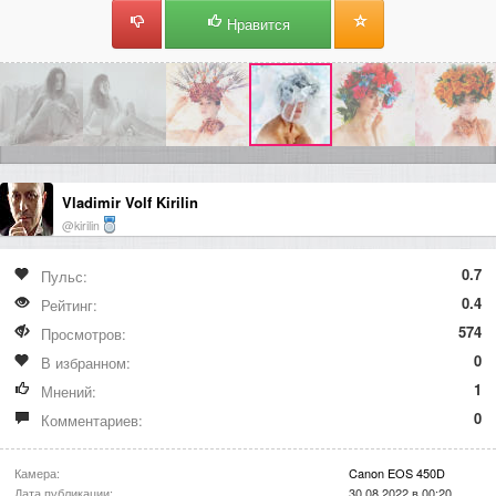
Нравится
Vladimir Volf Kirilin
@kirilin
0.7
Пульс:
0.4
Рейтинг:
574
Просмотров:
0
В избранном:
1
Мнений:
0
Комментариев:
Камера:
Canon EOS 450D
Дата публикации:
30.08.2022 в 00:20