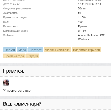
Дата съёмки:
17.11.2019 в 11:14
Фокусное расстояние:
50mm
Диафрагма:
f/8
Время экспозиции:
1/160s
ISO:
400
Режим эксп.:
Ручная
Компенсация эксп.:
0/1 EV
Software:
Adobe Photoshop CS3
Windows
Fine Art
Мода
Портрет
Vladimir volf kirilin
Владимир кирилин
Времена года
Студия
Нравится:
посмотреть все
Ваш комментарий