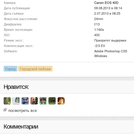
Камера:
Canon EOS 40D
Дата публикации:
09.08.2013 в 08:14
Дата съёмки:
2.07.2013 в 08:25
Фокусное расстояние:
24mm
Диафрагма:
f/13
Время экспозиции:
1/160s
ISO:
400
Режим эксп.:
Приоритет выдержки
Компенсация эксп.:
-2/3 EV
Software:
Adobe Photoshop CS5
Windows
Город
Городской пейзаж
Нравится:
посмотреть все
Комментарии