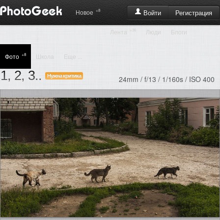
+8
Регистрация
Новое
Войти
+36
Лента
Люди
Блоги
+8
Фото
Школа
Еще ...
1, 2, 3..
Нужна критика
24mm / f/13 / 1/160s / ISO 400