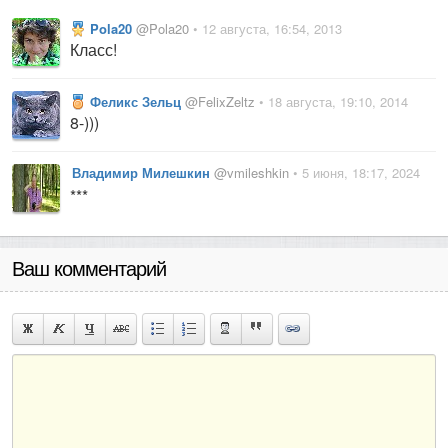
Pola20
@Pola20
• 12 августа, 16:54, 2013
Класс!
Феликс Зельц
@FelixZeltz
• 18 августа, 19:10, 2014
8-)))
Владимир Милешкин
@vmileshkin
• 5 июня, 18:17, 2024
***
Ваш комментарий