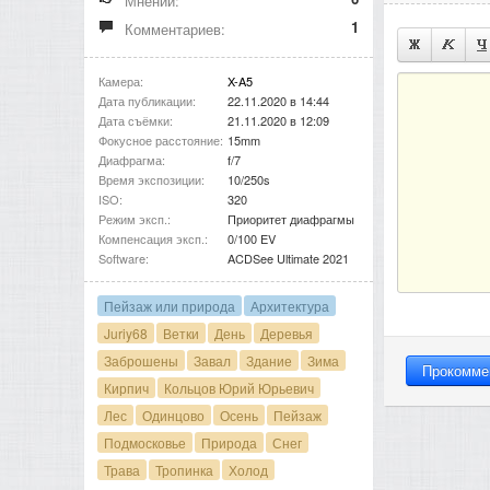
Мнений:
1
Комментариев:
Камера:
X-A5
Дата публикации:
22.11.2020 в 14:44
Дата съёмки:
21.11.2020 в 12:09
Фокусное расстояние:
15mm
Диафрагма:
f/7
Время экспозиции:
10/250s
ISO:
320
Режим эксп.:
Приоритет диафрагмы
Компенсация эксп.:
0/100 EV
Software:
ACDSee Ultimate 2021
Пейзаж или природа
Архитектура
Juriy68
Ветки
День
Деревья
Заброшены
Завал
Здание
Зима
Кирпич
Кольцов Юрий Юрьевич
Лес
Одинцово
Осень
Пейзаж
Подмосковье
Природа
Снег
Трава
Тропинка
Холод