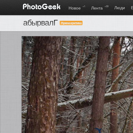
+1
+33
Люди
Новое
Лента
абырвалГ
Нужна критика