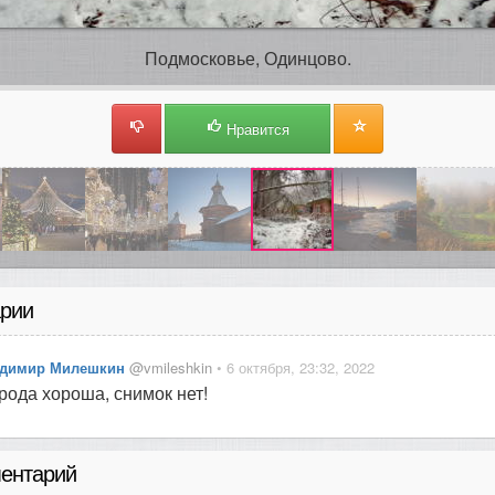
Подмосковье, Одинцово.
Нравится
рии
димир Милешкин
@vmileshkin
• 6 октября, 23:32, 2022
рода хороша, снимок нет!
ентарий