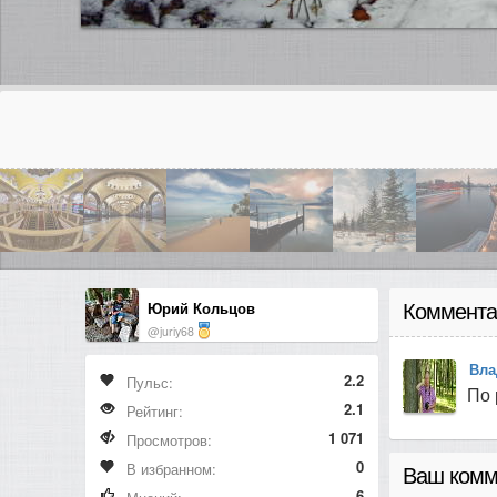
Юрий Кольцов
Коммента
@juriy68
Вла
2.2
Пульс:
По 
2.1
Рейтинг:
1 071
Просмотров:
0
В избранном:
Ваш комм
6