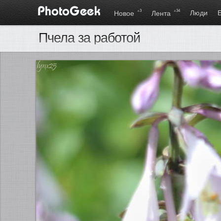
+3
+34
Люди
Новое
Лента
Пчела за работой