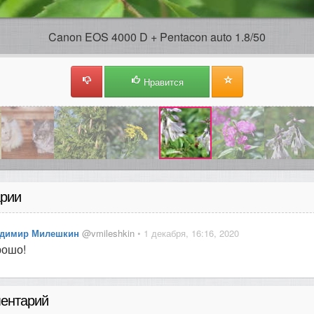
Canon EOS 4000 D + Pentacon auto 1.8/50
Нравится
рии
димир Милешкин
@vmileshkin
• 1 декабря, 16:16, 2020
рошо!
ентарий