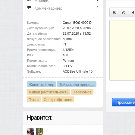
Мнений:
1
Комментариев:
Камера:
Canon EOS 4000 D
Дата публикации:
23.07.2020 в 23:06
Дата съёмки:
23.07.2020 в 13:52
Фокусное расстояние:
50mm
Диафрагма:
f/1
Время экспозиции:
1/1250s
ISO:
100
Режим эксп.:
Ручная
Компенсация эксп.:
0/1 EV
Software:
ACDSee Ultimate 10
Животный мир
Пейзаж или природа
Живая растительность
Насекомое
Пчела
Среда обитания
Нравится: