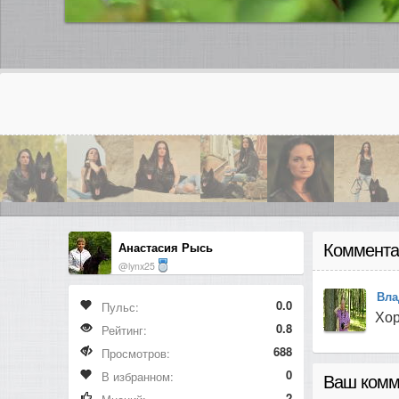
Анастасия Рысь
Коммента
@lynx25
Вла
0.0
Пульс:
Хо
0.8
Рейтинг:
688
Просмотров:
0
В избранном:
Ваш комм
2